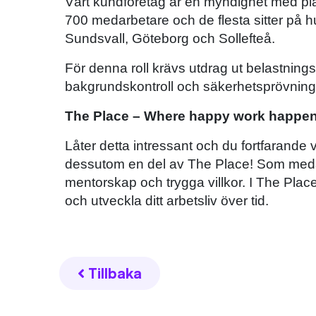
Vårt kundföretag är en myndighet med pla
700 medarbetare och de flesta sitter på 
Sundsvall, Göteborg och Sollefteå.
För denna roll krävs utdrag ut belastnin
bakgrundskontroll och säkerhetsprövning
The Place – Where happy work happen
Låter detta intressant och du fortfarande 
dessutom en del av The Place! Som meda
mentorskap och trygga villkor. I The Place
och utveckla ditt arbetsliv över tid.
Tillbaka