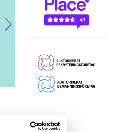
tötta
heter