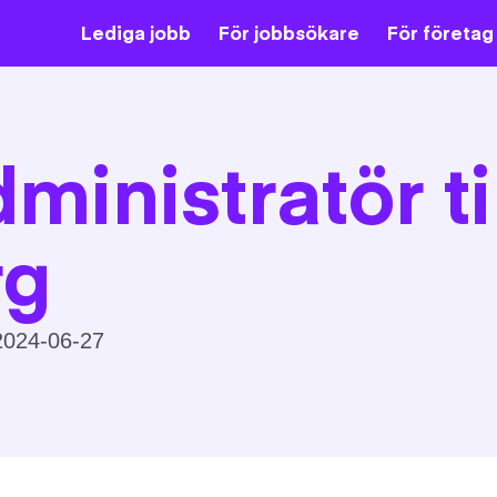
Lediga jobb
För jobbsökare
För företag
inistratör ti
rg
024-06-27