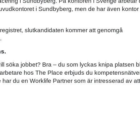
cering i Sundbyberg. På kontoren i Sverige arbetar 
huvudkontoret i Sundbyberg, men de har även kontor 
gsregistret, slutkandidaten kommer att genomgå
.
s.
vill söka jobbet? Bra – du som lyckas knipa platsen bl
rbetare hos The Place erbjuds du kompetensnätve
 har du en Worklife Partner som är intresserad av att 