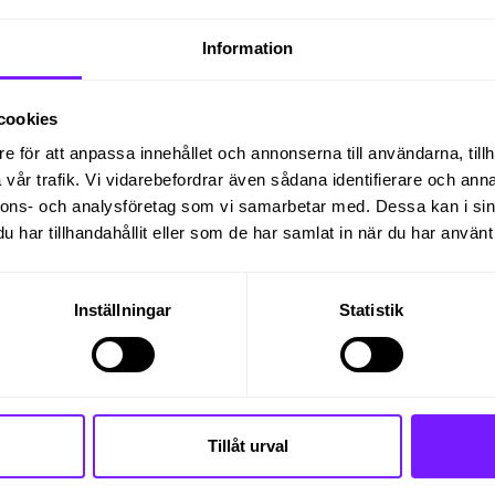
ikt och ett dynamiskt arbetsklimat.
Information
er minst 2 år. Du anställs av oss på The Place och ar
lighet att arbeta på distans 1-2 dagar per vecka. Ö
cookies
t pågår till den 30 september 2026.
e för att anpassa innehållet och annonserna till användarna, tillh
vår trafik. Vi vidarebefordrar även sådana identifierare och anna
nnons- och analysföretag som vi samarbetar med. Dessa kan i sin
jälvständigt, och med stort eget ansvar, arbeta
har tillhandahållit eller som de har samlat in när du har använt 
 och enheternas chefer för att avlasta dem i deras
ppgifter inkluderar:
Inställningar
Statistik
ortering av enheternas verksamhet
 vid behov, t.ex. sammanställningar
Tillåt urval