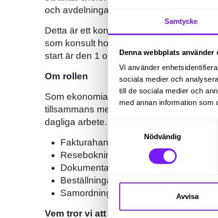
och avdelningar, vilket ger dig en bred ins
Samtycke
Detta är ett konsultuppdrag på heltid und
som konsult hos vårt kundföretag med möj
Denna webbplats använder 
start är den 1 oktober 2024 och uppdrage
Vi använder enhetsidentifierar
Om rollen
sociala medier och analysera 
till de sociala medier och a
Som ekonomiadministratör kommer du att s
med annan information som du 
tillsammans med avdelningens, sektionens
dagliga arbete. Dina huvudsakliga arbetsu
Samtyckesval
Nödvändig
Fakturahantering
Resebokningar
Dokumentation, uppföljning och rapp
Beställningar av olika slag
Samordning av frågor för avdelningen
Avvisa
Vem tror vi att du är