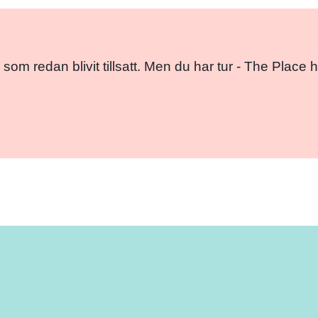
 som redan blivit tillsatt. Men du har tur - The Pla
Facebo
Twitt
Em