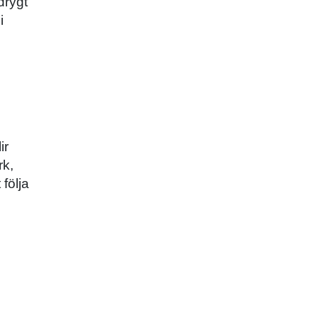
drygt
i
ir
rk,
följa