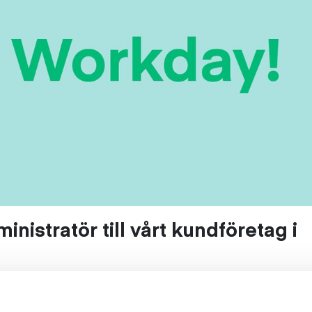
nistratör till vårt kundföretag i
 förvänta dig en varierad arbetsdag där du kommer s
a uppgifter. Du kommer att arbeta tvärsöver olika en