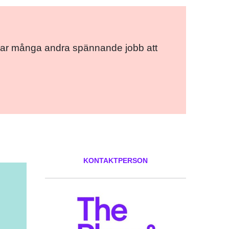
ce har många andra spännande jobb att
KONTAKTPERSON
ok
er
ail
Pinterest
LinkedIn