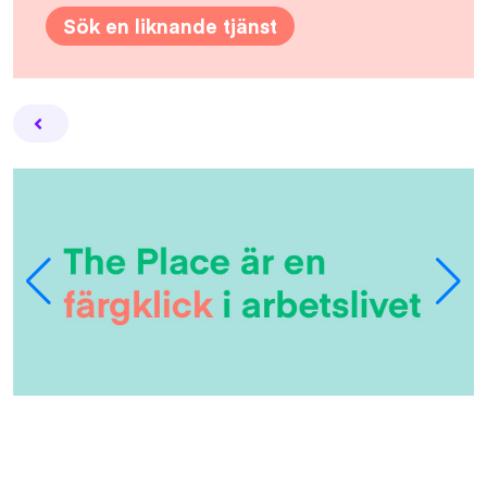
Sök en liknande tjänst
Facebook
Twitter
Email
Pin
L