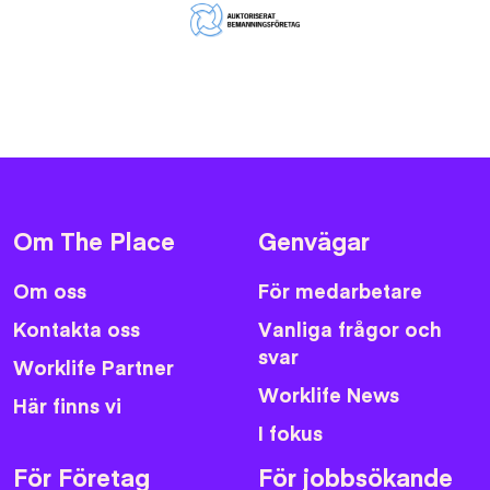
Om The Place
Genvägar
Om oss
För medarbetare
Kontakta oss
Vanliga frågor och
svar
Worklife Partner
Worklife News
Här finns vi
I fokus
För Företag
För jobbsökande