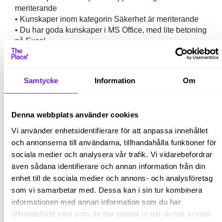
meriterande
• Kunskaper inom kategorin Säkerhet är meriterande
• Du har goda kunskaper i MS Office, med lite betoning
på Excel
• Du är noggrann och kvalitetsmedveten och håller en
hög standard i ditt arbete
Samtycke
Information
Om
Som person är du strukturerad och har förmågan att
kunna hantera flera arbetsuppgifter parallellt under
stundtals högt tryck
Denna webbplats använder cookies
Tjänstens omfattning
Vi använder enhetsidentifierare för att anpassa innehållet
Detta är ett konsultuppdrag på heltid 40h/v med
och annonserna till användarna, tillhandahålla funktioner för
arbetstider 8-17 på vardagar. Du blir anställd som
sociala medier och analysera vår trafik. Vi vidarebefordrar
konsult via oss på The Place .Önskad start omgående
även sådana identifierare och annan information från din
och uppdraget pågår till 28 juni 2024. Du utgår från
enhet till de sociala medier och annons- och analysföretag
kontoret i Solna.
som vi samarbetar med. Dessa kan i sin tur kombinera
informationen med annan information som du har
Urval sker löpande och tjänsten kan komma att
tillhandahållit eller som de har samlat in när du har använt
tillsättas innan sista ansökningsdagen.