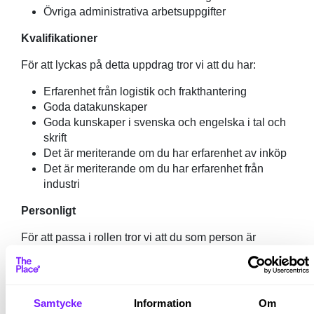
Övriga administrativa arbetsuppgifter
Kvalifikationer
För att lyckas på detta uppdrag tror vi att du har:
Erfarenhet från logistik och frakthantering
Goda datakunskaper
Goda kunskaper i svenska och engelska i tal och
skrift
Det är meriterande om du har erfarenhet av inköp
Det är meriterande om du har erfarenhet från
industri
Personligt
För att passa i rollen tror vi att du som person är
målinriktad och driven och har en positiv attityd. Du är
strukturerad, noggrann och ansvarsfull. Det är viktigt att
du har en förmåga att kunna se helheten, prioritera och
arbeta självständigt.
Samtycke
Information
Om