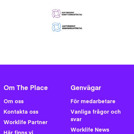
Om The Place
Genvägar
Om oss
För medarbetare
Kontakta oss
Vanliga frågor och
svar
Worklife Partner
Worklife News
Här finns vi