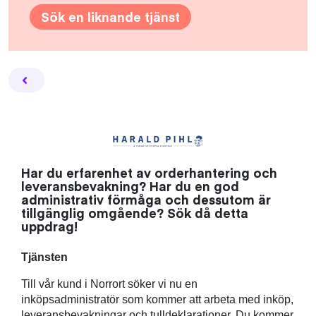
Sök en liknande tjänst
Facebook
Twitter
Email
Pin
L
Har du erfarenhet av orderhantering och
leveransbevakning? Har du en god
administrativ förmåga och dessutom är
tillgänglig omgående? Sök då detta
uppdrag!
Tjänsten
Till vår kund i Norrort söker vi nu en
inköpsadministratör som kommer att arbeta med inköp,
leveransbevakningar och tulldeklarationer. Du kommer