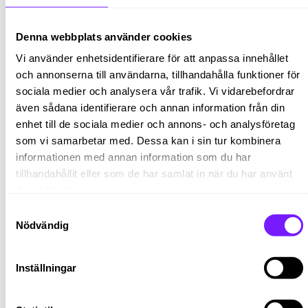
Företaget
Denna webbplats använder cookies
HARALD PIHL är ett familjeföretag med en lång
historia. Företaget grundades 1912 och drivs idag,
Vi använder enhetsidentifierare för att anpassa innehållet
över 100 år senare, av den fjärde generationen av
och annonserna till användarna, tillhandahålla funktioner för
familjen Pihl.
sociala medier och analysera vår trafik. Vi vidarebefordrar
även sådana identifierare och annan information från din
HARALD PIHL är den ledande leverantören av
enhet till de sociala medier och annons- och analysföretag
speciallegeringar och titan i norra Europa. De är en
pålitlig källa till expertis och kunskap på en snabbt
som vi samarbetar med. Dessa kan i sin tur kombinera
växande marknad. Kunderna är en viktig del av
informationen med annan information som du har
HARALD PIHL-familjen. De förtjänar den absolut
tillhandahållit eller som de har samlat in när du har använt
bästa kundservicen och det ska HARALD PIHL
deras tjänster.
leverera. Kundnöjdhet och teamkänsla ska alltid ha
Samtyckesval
högsta prioritet.
Nödvändig
Att arbeta på HARALD PIHL är som att vara en del av
en stor familj. De är spridda över världen, men på
Inställningar
något sätt känns det som att de alla känner varandra
utan och innan. De behandlar sina kollegor som
familje-medlemmar – med respekt, ärlighet och