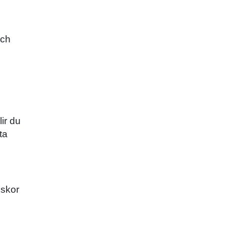
och
ir du
ta
iskor