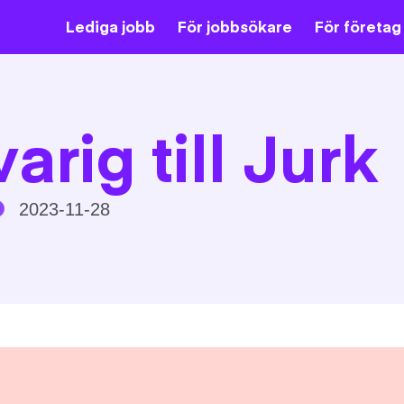
Lediga jobb
För jobbsökare
För företag
rig till Jurk
2023-11-28