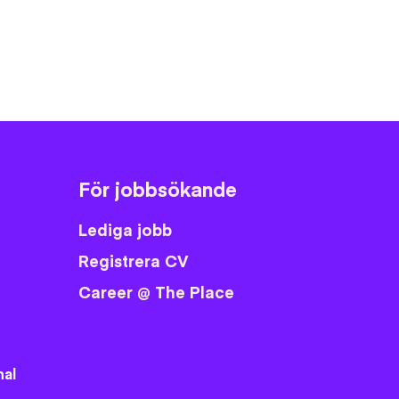
ok
er
ail
Pinterest
LinkedIn
För jobbsökande
Lediga jobb
Registrera CV
Career @ The Place
nal