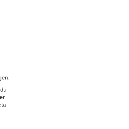
gen.
 du
er
eta