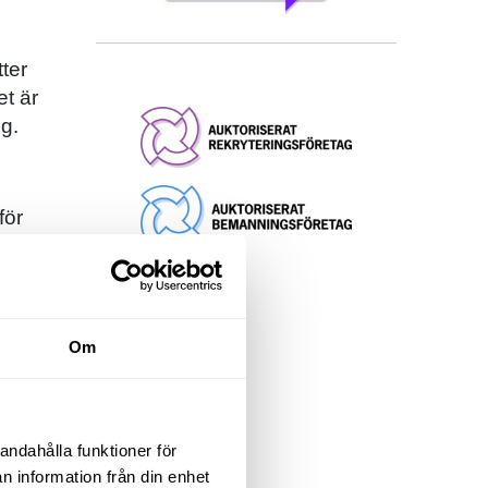
ter
et är
gg.
för
öra
Om
andahålla funktioner för
n information från din enhet