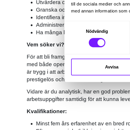
Utvärdera och förhandla avtal med befi
till de sociala medier och a
Granska och utvärdera kvalitet och kr
med annan information som du 
Identifiera inköpsbehov i samarbete 
Administrera och uppdatera inköpsord
Samtyckesval
Nödvändig
Ha många kontaktytor både internt oc
Vem söker vi?
För att bli framgångsrik i rollen tror vi att
med både operativa och strategiska uppgi
Avvisa
är trygg i att arbeta självständigt och att
prestigelös och samarbetsvillig och är inte
Vidare är du analytisk, har en god probl
arbetsuppgifter samtidig för att kunna leve
Kvalifikationer:
Minst fem års erfarenhet av en bred ro