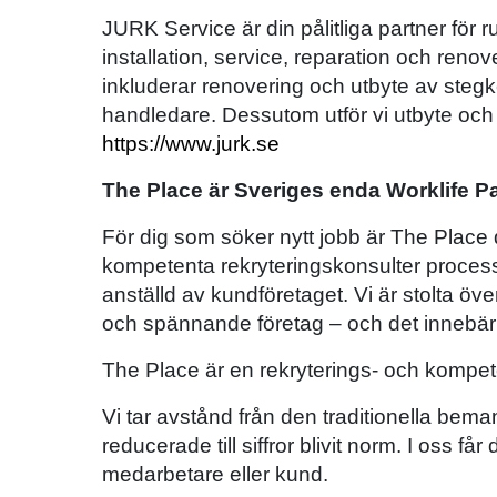
JURK Service är din pålitliga partner för r
installation, service, reparation och renov
inkluderar renovering och utbyte av stegke
handledare. Dessutom utför vi utbyte och n
https://www.jurk.se
The Place är Sveriges enda Worklife P
För dig som söker nytt jobb är The Place d
kompetenta rekryteringskonsulter processen
anställd av kundföretaget. Vi är stolta ö
och spännande företag – och det innebär j
The Place är en rekryterings- och kompet
Vi tar avstånd från den traditionella bem
reducerade till siffror blivit norm. I oss få
medarbetare eller kund.