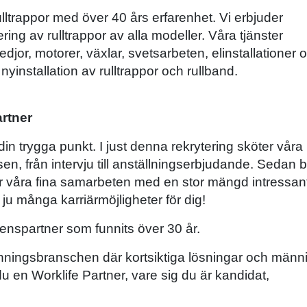
ulltrappor med över 40 års erfarenhet. Vi erbjuder
ering av rulltrappor av alla modeller. Våra tjänster
djor, motorer, växlar, svetsarbeten, elinstallationer 
yinstallation av rulltrappor och rullband.
artner
in trygga punkt. I just denna rekrytering sköter våra
, från intervju till anställningserbjudande. Sedan bl
ver våra fina samarbeten med en stor mängd intressan
u många karriärmöjligheter för dig!
enspartner som funnits över 30 år.
anningsbranschen där kortsiktiga lösningar och männ
r du en Worklife Partner, vare sig du är kandidat,