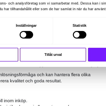
ntliga leverantörer samt leta nya.
nnons- och analysföretag som vi samarbetar med. Dessa kan i sin
av på leverantörer.
har tillhandahållit eller som de har samlat in när du har använt 
med andra avdelningar.
rar.
Inställningar
Statistik
h externt.
 du har flera års erfarenhet av att ha arbetat brett inom
fter och har en god förståelse för hela inköpskedjan
Tillåt urval
 sätta upp processer och rutiner. Du är självgående,
 rädd för att kavla upp ärmarna när du stöter på patru
emlösningsförmåga och kan hantera flera olika
rera kvalitet och goda resultat.
ll inom inköp.