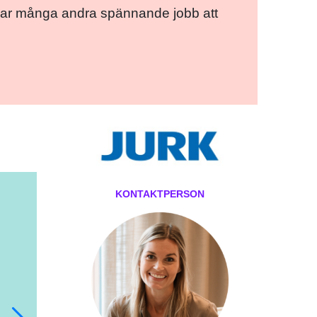
ce har många andra spännande jobb att
ok
er
ail
Pinterest
LinkedIn
KONTAKTPERSON