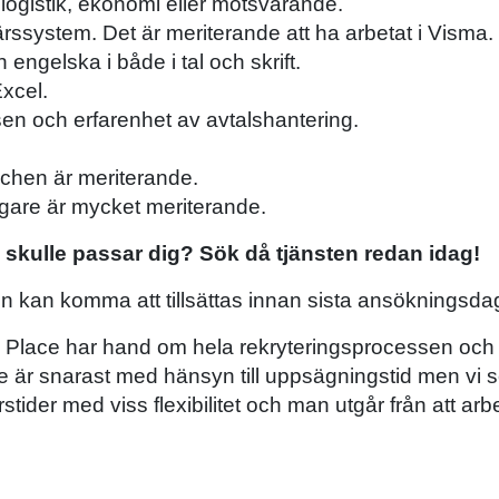
 logistik, ekonomi eller motsvarande.
rssystem. Det är meriterande att ha arbetat i Visma.
ngelska i både i tal och skrift.
xcel.
en och erfarenhet av avtalshantering.
schen är meriterande.
igare är mycket meriterande.
 skulle passar dig? Sök då tjänsten redan idag!
en kan komma att tillsättas innan sista ansökningsda
The Place har hand om hela rekryteringsprocessen och
räde är snarast med hänsyn till uppsägningstid men vi s
stider med viss flexibilitet och man utgår från att arb