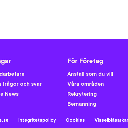
Facebo
Twitt
Em
gar
För Företag
darbetare
Anställ som du vill
 frågor och svar
Våra områden
fe News
Rekrytering
Bemanning
e.se
Integritetspolicy
Cookies
Visselblåsarka