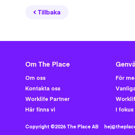
Tillbaka
Om The Place
Genvä
Om oss
För me
Kontakta oss
Vanliga
Worklife Partner
Workli
Här finns vi
I fokus
Copyright ©2026 The Place AB
hej@theplac