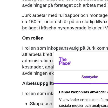
avdelningar på företaget och arbeta med b
Jurk arbetar med rulltrappor och montage
ca 150 miljoner och är på en stadig tillvä
beläget i fräscha nyrenoverade lokaler i V
Om rollen
I rollen som inköpsansvarig på Jurk komm
att arbeta brett inom inköpsområdet. Du 
administration och strategiskt med förhandl
kostnader, analyser, utvärdering och att sä
avdelningen ekonomi och rapportera till 
Samtycke
Arbetsuppgifter
Denna webbplats använder 
I rollen som inköpsansvarig på Jurk komm
Vi använder enhetsidentifierar
Skapa och genomföra inköpsstrategier 
sociala medier och analysera 