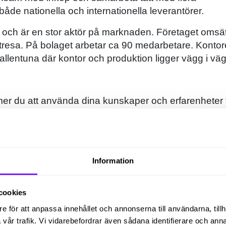
åde nationella och internationella leverantörer.
 och är en stor aktör på marknaden. Företaget omsät
xtresa. På bolaget arbetar ca 90 medarbetare. Kontor
allentuna där kontor och produktion ligger vägg i vä
er du att använda dina kunskaper och erfarenheter 
kommer att arbeta operativt med inköpsordrar och
ingar, avtal, leverantörskontakter, prissättning,
tta strategier och rutiner framåt. Du kommer att tillh
CFO. Företaget arbetar i affärssystemet Visma.
Information
cookies
er du att:
e för att anpassa innehållet och annonserna till användarna, tillh
för effektiva och kostnadseffektiva inköp.
vår trafik. Vi vidarebefordrar även sådana identifierare och anna