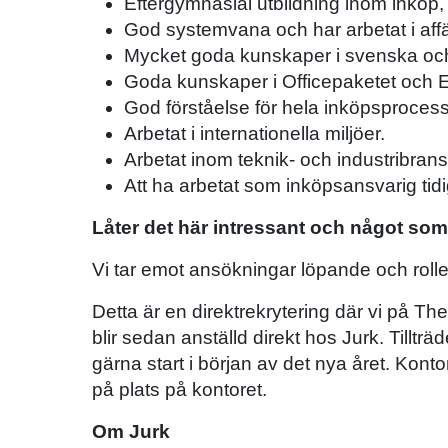
Eftergymnasial utbildning inom inköp,
God systemvana och har arbetat i affä
Mycket goda kunskaper i svenska och e
Goda kunskaper i Officepaketet och E
God förståelse för hela inköpsprocess
Arbetat i internationella miljöer.
Arbetat inom teknik- och industribran
Att ha arbetat som inköpsansvarig tid
Låter det här intressant och något som
Vi tar emot ansökningar löpande och roll
Detta är en direktrekrytering där vi på 
blir sedan anställd direkt hos Jurk. Tillt
gärna start i början av det nya året. Kontor
på plats på kontoret.
Om Jurk