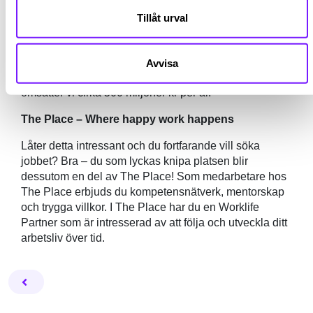
ledande leverantören till brandförsvaren i Sverige och
även landets största leverantör av fasta släcksystem.
Tillåt urval
Företagets huvudkontor finns i Tyresö strax söder om
Stockholm. Vi har drygt 80 återförsäljare med
montage- och servicekapacitet runt om i Sverige och
Avvisa
ett stort internationellt nätverk. Med 180 medarbetare
omsätter vi cirka 500 miljoner kr per år.
The Place – Where happy work happens
Låter detta intressant och du fortfarande vill söka
jobbet? Bra – du som lyckas knipa platsen blir
dessutom en del av The Place! Som medarbetare hos
The Place erbjuds du kompetensnätverk, mentorskap
och trygga villkor. I The Place har du en Worklife
Partner som är intresserad av att följa och utveckla ditt
arbetsliv över tid.