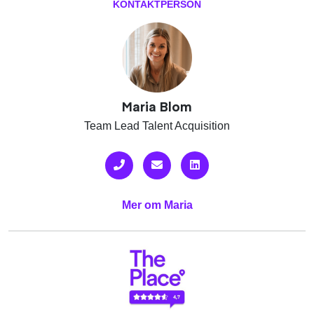
Facebook
Twitter
Email
Pin
L
KONTAKTPERSON
Maria Blom
Team Lead Talent Acquisition
Mer om Maria