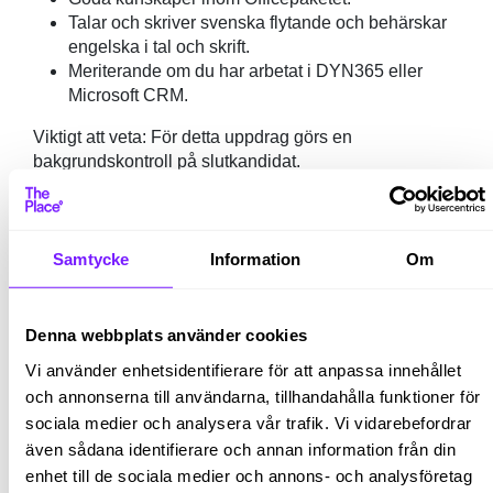
Talar och skriver svenska flytande och behärskar
engelska i tal och skrift.
Meriterande om du har arbetat i DYN365 eller
Microsoft CRM.
Viktigt att veta: För detta uppdrag görs en
bakgrundskontroll på slutkandidat.
Vem vi tror att du är:
För att lyckas och göra succé i rollen tror vi att du är en
Samtycke
Information
Om
positiv, lösningsorienterad och noggrann person som
gillar ordning och reda. Du motiveras av att leverera
förstklassig service och förstår vikten av god
Denna webbplats använder cookies
kommunikation. Du har förmågan att se vad som
behöver göras, tar ägandeskap och känner stort
Vi använder enhetsidentifierare för att anpassa innehållet
ansvar över dina arbetsuppgifter. Vidare har du lätt för
och annonserna till användarna, tillhandahålla funktioner för
att samarbeta med alla typer av människor, är
sociala medier och analysera vår trafik. Vi vidarebefordrar
öppensinnad och en problemlösare.
även sådana identifierare och annan information från din
enhet till de sociala medier och annons- och analysföretag
Mer om tjänsten: