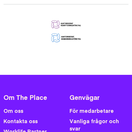
Om The Place
Genvägar
Om oss
För medarbetare
Kontakta oss
Vanliga frågor och
svar
Worklife Partner