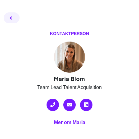
Facebook
Twitter
Email
Pin
L
KONTAKTPERSON
Maria Blom
Team Lead Talent Acquisition
Mer om Maria