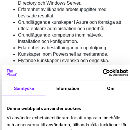
Directory och Windows Server.
Erfarenhet av liknande arbetsuppgifter med
bevisade resultat.
Grundläggande kunskaper i Azure och förmåga att
utföra enklare administration och underhåll.
Grundläggande kompetens inom nätverk,
installation och konfiguration.
Erfarenhet av beställningar och uppföljning.
Kunskaper inom Powershell är meriterande.
Flytande kunskaper i svenska och engelska.
Meriterande om du har erfarenhet av support inom
en produktionsmiljö.
För denna tjänst krävs det att du har körkort och
Samtycke
Information
Om
tillgång till egen bil då du ibland behöver åka till andra
kontor och arbetsplatser i området.
Som person?
Denna webbplats använder cookies
Vi använder enhetsidentifierare för att anpassa innehållet
Vid denna rekrytering lägger vi stor vikt vid både dina
och annonserna till användarna, tillhandahålla funktioner för
kompetenser och personliga egenskaper. Vi söker en