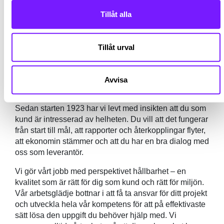
konsult via The Place de första 6 månaderna och
tanken är att efter det om båda parter är nöjda övergå i
Tillåt alla
en fastanställning hos kundföretaget. Tjänsten är på
heltid (40h/v) och du kommer att utgå från kontoret i
Uppsala. Arbetstider är 7-16 med viss flexibilitet. Start
Tillåt urval
så snart som möjligt med hänsyn till eventuell
uppsägningstid.
Avvisa
Sh bygg, sten och anläggning – Ett av branschens
äldsta entreprenadföretag
Sedan starten 1923 har vi levt med insikten att du som
kund är intresserad av helheten. Du vill att det fungerar
från start till mål, att rapporter och återkopplingar flyter,
att ekonomin stämmer och att du har en bra dialog med
oss som leverantör.
Vi gör vårt jobb med perspektivet hållbarhet – en
kvalitet som är rätt för dig som kund och rätt för miljön.
Vår arbetsglädje bottnar i att få ta ansvar för ditt projekt
och utveckla hela vår kompetens för att på effektivaste
sätt lösa den uppgift du behöver hjälp med. Vi