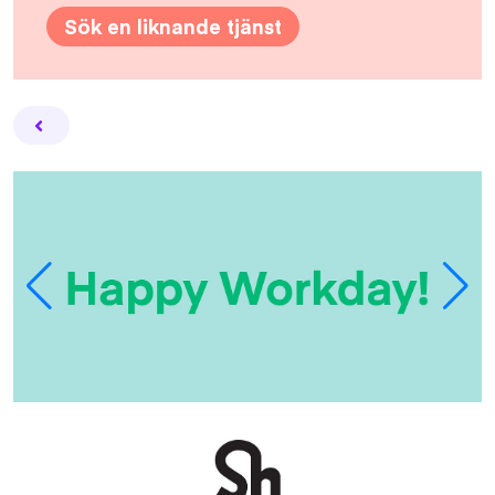
Sök en liknande tjänst
Facebook
Twitter
Email
Pin
L