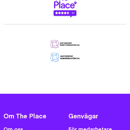
Om The Place
Genvägar
Om oss
För medarbetare