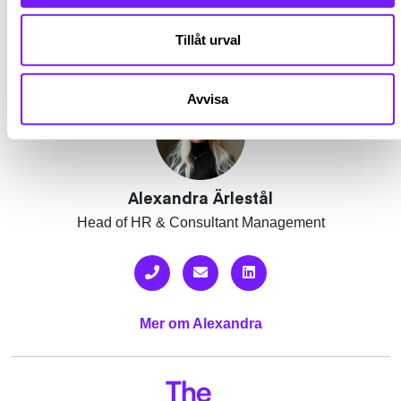
Tillåt urval
Facebook
Twitter
Email
Pin
L
KONTAKTPERSON
Avvisa
Alexandra Ärlestål
Head of HR & Consultant Management
Mer om Alexandra