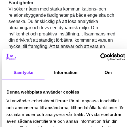
Färdigheter
Vi söker någon med starka kommunikations- och
relationsbyggande färdigheter på både engelska och
svenska. Du är skicklig på att lösa analytiska
utmaningar och trivs i en dynamisk miljö. Din
nyfikenhet och proaktiva inställning, tillsammans med
din drivkraft att ständigt förbättra, kommer att vara en
nyckel till framgång. Att ta ansvar och att vara en
samarbetsvillig lagspelare är en självklarhet för dig.
Om du vill vara med och påverka och utveckla vår
kunds framgångsrika ekonomiska strategi samtidigt
Samtycke
Information
Om
som du får möjlighet att växa och utvecklas i din egen
karriär, då är detta en spännande möjlighet för dig!
Denna webbplats använder cookies
Om kundföretaget
Vi använder enhetsidentifierare för att anpassa innehållet
Vårt kundföretag är en internationell spelare inom
och annonserna till användarna, tillhandahålla funktioner för
mode- och retailbranschen. Huvudkontoret ligger i
sociala medier och analysera vår trafik. Vi vidarebefordrar
centrala Stockholm.
även sådana identifierare och annan information från din
Tjänstens omfattning