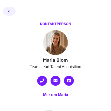
Facebook
Twitter
Email
Pin
L
KONTAKTPERSON
Maria Blom
Team Lead Talent Acquisition
Mer om Maria