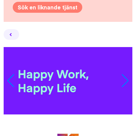
Sök en liknande tjänst
Facebook
Twitter
Email
Pin
L