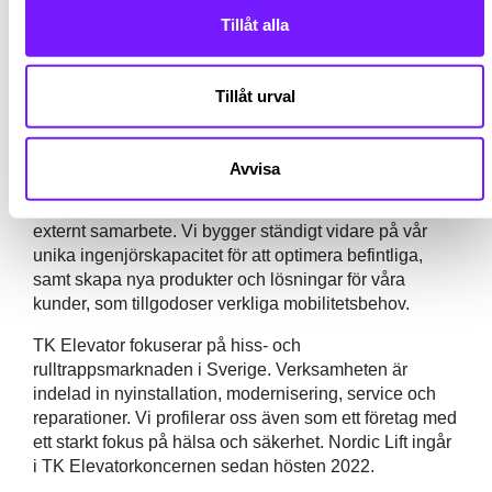
kandidater samt utförs en bakgrundskontroll på
Tillåt alla
slutkandidat.
Om TK Elevators verksamhet
Tillåt urval
På TK Elevator strävar vi efter att göra städer till de
bästa platserna att bo i genom att verka i en industri
som förflyttar över 1 miljard människor varje dag. Vi
Avvisa
utvecklar vår verksamhet genom att driva
branschnormen och främjar en kultur av internt och
externt samarbete. Vi bygger ständigt vidare på vår
unika ingenjörskapacitet för att optimera befintliga,
samt skapa nya produkter och lösningar för våra
kunder, som tillgodoser verkliga mobilitetsbehov.
TK Elevator fokuserar på hiss- och
rulltrappsmarknaden i Sverige. Verksamheten är
indelad in nyinstallation, modernisering, service och
reparationer. Vi profilerar oss även som ett företag med
ett starkt fokus på hälsa och säkerhet. Nordic Lift ingår
i TK Elevatorkoncernen sedan hösten 2022.