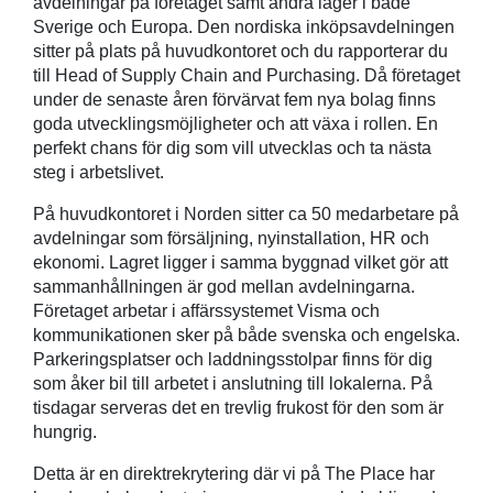
avdelningar på företaget samt andra lager i både
Sverige och Europa. Den nordiska inköpsavdelningen
sitter på plats på huvudkontoret och du rapporterar du
till Head of Supply Chain and Purchasing. Då företaget
under de senaste åren förvärvat fem nya bolag finns
goda utvecklingsmöjligheter och att växa i rollen. En
perfekt chans för dig som vill utvecklas och ta nästa
steg i arbetslivet.
På huvudkontoret i Norden sitter ca 50 medarbetare på
avdelningar som försäljning, nyinstallation, HR och
ekonomi. Lagret ligger i samma byggnad vilket gör att
sammanhållningen är god mellan avdelningarna.
Företaget arbetar i affärssystemet Visma och
kommunikationen sker på både svenska och engelska.
Parkeringsplatser och laddningsstolpar finns för dig
som åker bil till arbetet i anslutning till lokalerna. På
tisdagar serveras det en trevlig frukost för den som är
hungrig.
Detta är en direktrekrytering där vi på The Place har