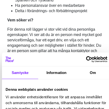
Spanien och Tyskland
Ha personalansvar över en medarbetare
Delta i förändrings- och förbättringsprojekt
Vem söker vi?
För denna roll lägger vi stor vikt vid dina personliga
egenskaper. Vi ser att du är en person med mycket god
serviceförmåga, har ett eget driv, en vilja och ett
engagemang och ser möjligheter i stället för hinder. Du
är en person som gillar att ha många kontaktytor och
att vara spindeln i nätet. Du är lösningsfokuserad och
är inte rädd för att kavla upp ärmarna. Du kan arbeta
under stundtals högt tempo, är ordningsam och
strukturerad. Vidare är du en social och glad person
Samtycke
Information
Om
som är prestigelös, samarbetsvillig och bidrar till en
trevlig stämning bland kollegor.
Denna webbplats använder cookies
Kvalifikationer
Vi använder enhetsidentifierare för att anpassa innehållet
För att lyckas och göra succé i rollen som lagerchef
och annonserna till användarna, tillhandahålla funktioner för
hos TK Elevator tror vi att du har:
sociala medier och analysera vår trafik. Vi vidarebefordrar