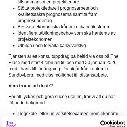
tillsammans med projektledare
Stötta projektledare i prognosarbete och
kvalitetssäkra prognoserna samt ta fram
prognosunderlag
Besvara ekonomiska frågor i olika mötesforum
Identifiera utbildningsbehov som ska hanteras av
projektekonomen
Utbilda i och förvalta kalkylverktyg
Tjänsten är ett konsultuppdrag på heltid via oss på The
Place med start 4 februari till och med 30 januari 2026,
med chans till förlängning. Du utgår från kontoret i
Sundbyberg, med viss möjlighet till distansarbete.
Vem tror vi att du är?
För att lyckas och göra succé i rollen, tror vi att du har
följande bakgrund:
Högskole- eller universitetsexamen inom ekonomi
Minst 5 års arbetslivserfarenhet inom ekonomi
Minst 3 års erfarenhet som projektekonom inom