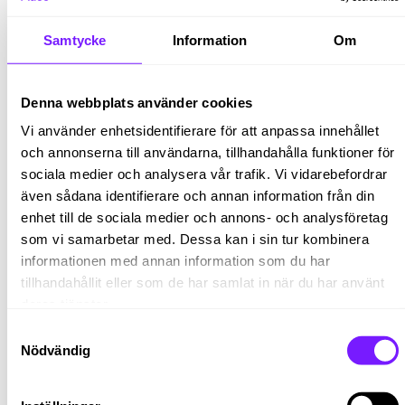
infrastruktur eller anläggningsprojekt
Mycket goda kunskaper i svenska och engelska,
Samtycke
Information
Om
både i tal och skrift
Meriterande om du har:
Denna webbplats använder cookies
Minst 2 års erfarenhet av arbete i ekonomisystem,
Vi använder enhetsidentifierare för att anpassa innehållet
gärna UBW/Agresso
och annonserna till användarna, tillhandahålla funktioner för
Minst 2 års arbetslivserfarenhet av
sociala medier och analysera vår trafik. Vi vidarebefordrar
entreprenadarbete med mängdkontrakt
även sådana identifierare och annan information från din
Minst 2 års arbetslivserfarenhet av
enhet till de sociala medier och annons- och analysföretag
samverkansavtal
som vi samarbetar med. Dessa kan i sin tur kombinera
Vi ser gärna att du har en god samarbetsförmåga och
informationen med annan information som du har
är initiativtagande. Du tar stort ansvar för ditt arbete
tillhandahållit eller som de har samlat in när du har använt
och är utåtriktad och tydlig i din kommunikation. Du är
deras tjänster.
van att arbeta självständigt och målinriktat samt har ett
Samtyckesval
strukturerat och analytiskt arbetssätt. Vidare är du
Nödvändig
flexibel, anpassningsbar och har lätt för att skapa
förtroende.