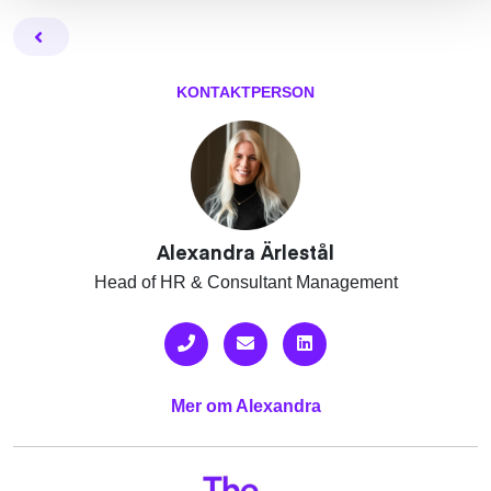
Facebook
Twitter
Email
Pin
L
KONTAKTPERSON
Alexandra Ärlestål
Head of HR & Consultant Management
Mer om Alexandra