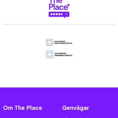
Om The Place
Genvägar