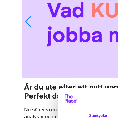
Är du ute efter ett nytt u
Perfekt då ska du läsa vid
Nu söker vi en Senior Finance Analyst till
Samtycke
analyser och månatlig rapportering, BVA, 