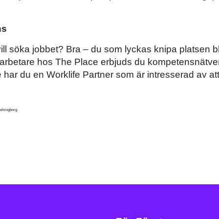
ns
vill söka jobbet? Bra – du som lyckas knipa platsen bl
rbetare hos The Place erbjuds du kompetensnätve
 har du en Worklife Partner som är intresserad av att 
Helsingborg
Facebo
Twitt
Em