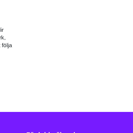
ir
rk,
följa
ok
er
ail
Pinterest
LinkedIn