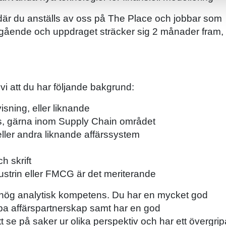
 där du anställs av oss på The Place och jobbar som
mgående och uppdraget sträcker sig 2 månader fram
 vi att du har följande bakgrund:
ning, eller liknande
ans, gärna inom Supply Chain området
ler andra liknande affärssystem
h skrift
dustrin eller FMCG är det meriterande
d hög analytisk kompetens. Du har en mycket god
apa affärspartnerskap samt har en god
t se på saker ur olika perspektiv och har ett övergri