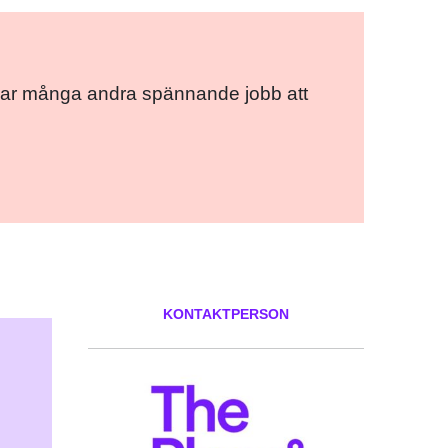
ce har många andra spännande jobb att
KONTAKTPERSON
ok
er
ail
Pinterest
LinkedIn