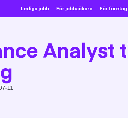
Lediga jobb
För jobbsökare
För företag
nce Analyst ti
rg
07-11