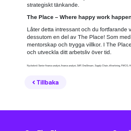
strategiskt tänkande.
The Place – Where happy work happe
Låter detta intressant och du fortfarande 
dessutom en del av The Place! Som meda
mentorskap och trygga villkor. I The Place
och utveckla ditt arbetsliv över tid.
Nyckelord: Senior finance analyst, finance analyst, SAP, OneStream, Supply Chain, tillverkning, FMCG, 
Tillbaka