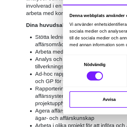
involverad i en spännande digitaliseringsr
arbeta med kontinuerlig utveckling och för
Denna webbplats använder 
Vi använder enhetsidentifierar
Dina huvudsakliga arbetsuppgifter:
sociala medier och analysera 
Stötta ledningen med intäkts- och ko
till de sociala medier och a
affärsområde
med annan information som du 
Arbeta med årsbudget, utsikter och p
Samtyckesval
Analys och kommunikation av anläggn
Nödvändig
tillverkningsanläggningar
Ad-hoc rapportering och analys av 
och GP för varje finansiell cykel i proj
Rapportering av budgetering per kostn
affärssystem och rapporteringssyste
Avvisa
projektuppfyllelse och kostnadsberäk
Agera affärsrådgivare för affärsbeslut
ägar- och affärskunskap
Arbeta i olika projekt för att införa o