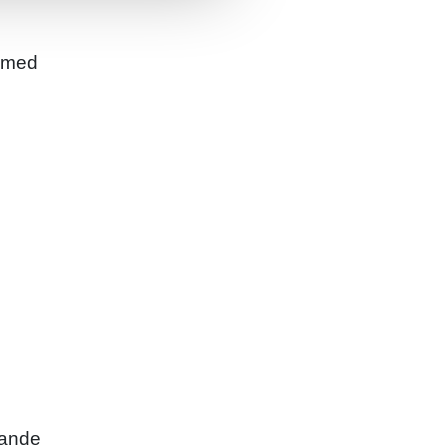
, med
pande