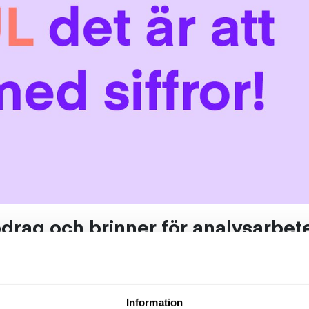
ppdrag och brinner för analysarbet
are!
 vårt kundföretag i Helsingborg. I rollen arbetar du m
Information
prognos samt stötta ledare inom tillverkning. Du är