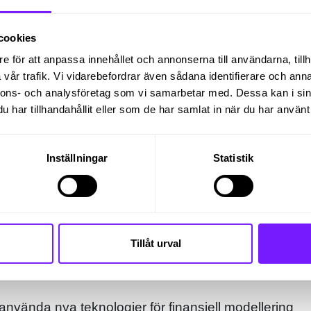
esa och kommer tillhöra ett drivet, internationellt te
bättringar.
cookies
e för att anpassa innehållet och annonserna till användarna, tillh
vår trafik. Vi vidarebefordrar även sådana identifierare och anna
stnadsanalyser samt trender inom respektive
nnons- och analysföretag som vi samarbetar med. Dessa kan i sin
har tillhandahållit eller som de har samlat in när du har använt 
rognos, månads- och kvartalsbokslut
ingens prestanda samt BVA-rapportering för
Inställningar
Statistik
produktionsvolymer, absorption och P&L, OCNIS, CO
ekt
adsställe och ERP information i lokalt/globalt
m samt systemavstämning för säkerställande av
Tillåt urval
ning
, standardisering och processförbättringar genom att
ch använda nya teknologier för finansiell modellering