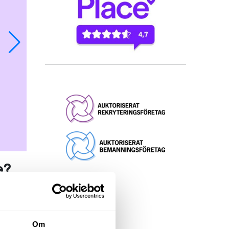
e?
ed
Om