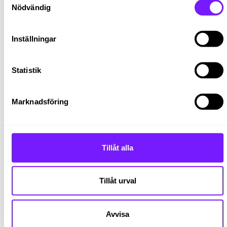
du trivs att arbeta tillsammans med andra kollegor för
Nödvändig
att utveckla teamets arbete.
Kundföretaget
Inställningar
Vårt kundföretag är ett globalt finansieringsföretag som
ingår i en större koncern. De skapar anpassade
Statistik
finansieringslösningar för både partners och kunder
som bidrar till tillväxt och effektivitet. I Norden är de ca
230 anställda och har kontor i Stockholm, Göteborg,
Marknadsföring
Malmö, Umeå, Helsingfors och Oslo.
The Place – Where happy work happens
Låter detta intressant? Bra – du som lyckas knipa
Tillåt alla
platsen blir dessutom en del av The Place! Som
medarbetare hos The Place erbjuds du
kompetensnätverk, mentorskap och trygga villkor. I The
Tillåt urval
Place har du en Worklife Partner som är intresserad av
att följa och utveckla ditt arbetsliv över tid.
Avvisa