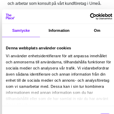
och arbetar som konsult på vårt kundföretag i Umeå.
Vem vi tror att du är
För att lyckas och trivas i rollen, tror vi att du har
följande bakgrund:
Samtycke
Information
Om
En pågående utbildning eller har examen i
civilekonomiprogrammet
Denna webbplats använder cookies
Gärna tidigare erfarenhet från en
ekonomiavdelning inom kundreskontra och
Vi använder enhetsidentifierare för att anpassa innehållet
redovisning
och annonserna till användarna, tillhandahålla funktioner för
God förståelse för affärssystem
sociala medier och analysera vår trafik. Vi vidarebefordrar
Svenska och engelska flytande i tal och skrift
även sådana identifierare och annan information från din
Erfarenhet av att arbeta med utländska valutor är
enhet till de sociala medier och annons- och analysföretag
meriterande
som vi samarbetar med. Dessa kan i sin tur kombinera
informationen med annan information som du har
Vi tror att du är en positiv, flexibel och serviceinriktad
person. Du har god samarbetsförmåga, är noggrann
tillhandahållit eller som de har samlat in när du har använt
och effektiv. Vi tror även att du motiveras och tar ansvar
deras tjänster.
över dina arbetsuppgifter på egen hand, samtidigt som
Samtyckesval