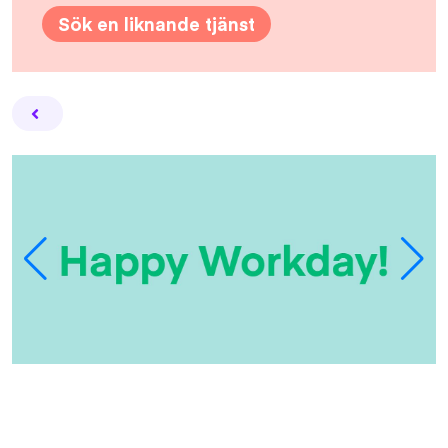
Sök en liknande tjänst
Facebook
Twitter
Email
Pin
L