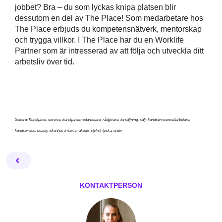
jobbet? Bra – du som lyckas knipa platsen blir
dessutom en del av The Place! Som medarbetare hos
The Place erbjuds du kompetensnätverk, mentorskap
och trygga villkor. I The Place har du en Worklife
Partner som är intresserad av att följa och utveckla ditt
arbetsliv över tid.
Sökord: Kundtjänst, service, kundtjänstmedarbetare, rådgivare, försäljning, sälj, kundservicemedarbetare,
kundservice, beauty, skönhet, frisör, makeup, stylist, tyska, order
Facebook
Twitter
Email
Pin
L
KONTAKTPERSON