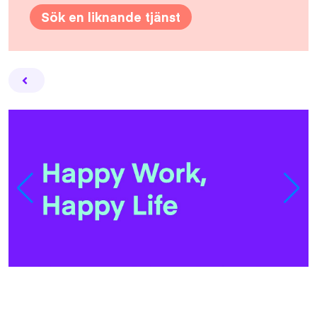
Sök en liknande tjänst
Facebook
Twitter
Email
Pin
L