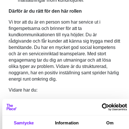
målsättningar inom kundnöjdhet
Därför är du rätt för den här rollen
Vi tror att du är en person som har service ut i
fingerspetsarna och brinner för att ta
kundkommunikationen till nya höjder. Du är
rådgivande och får kunder att känna sig trygga med ditt
bemötande. Du har en mycket god social kompetens
och är en serviceinriktad teamspelare. Med stort
engagemang tar du dig an utmaningar och att lösa
olika typer av problem. Vidare är du strukturerad,
noggrann, har en positiv inställning samt sprider härlig
energi runt omkring dig.
Vidare har du:
Avslutad gymnasial utbildning
1–2 års erfarenhet av en servicerelaterad roll där
du haft kundkontakt
Det är meriterande om du har erfarenhet inom
Samtycke
Information
Om
stylist/frisör, försäljning och/eller kundservice