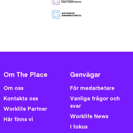
Om The Place
Genvägar
Om oss
För medarbetare
Kontakta oss
Vanliga frågor och
svar
Worklife Partner
Worklife News
Här finns vi
I fokus