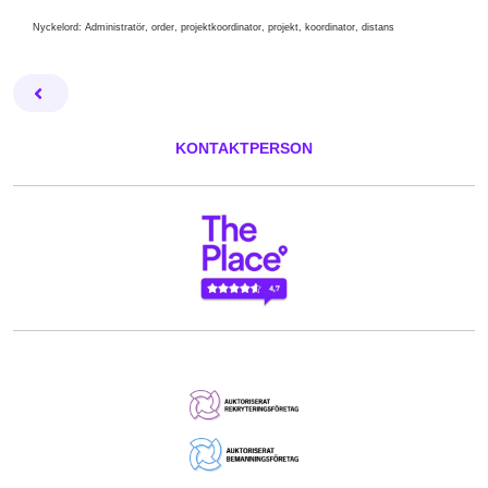
Nyckelord: Administratör, order, projektkoordinator, projekt, koordinator, distans
Facebook
Twitter
Email
Pin
L
KONTAKTPERSON