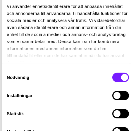
För att passa och göra succé i rollen ser vi gärna att du
Vi använder enhetsidentifierare för att anpassa innehållet
har:
och annonserna till användarna, tillhandahålla funktioner för
sociala medier och analysera vår trafik. Vi vidarebefordrar
Tidigare erfarenhet av service
God erfarenhet av att administrera
även sådana identifierare och annan information från din
Gärna erfarenhet av Sharepoint, SAP och
enhet till de sociala medier och annons- och analysföretag
Officepaketet
som vi samarbetar med. Dessa kan i sin tur kombinera
Fallenhet för att snabbt sätta dig in i diverse
informationen med annan information som du har
system
tillhandahållit eller som de har samlat in när du har använt
God kommunikativ förmåga, såväl muntligt som
deras tjänster.
skriftligt på svenska och engelska
Samtyckesval
Dina personliga egenskaper
Nödvändig
Som person är du driven, flexibel och en duktig
problemlösare. Du gillar att se nya arbetssätt och
Inställningar
tycker om den digitala utvecklingen. Vidare har du en
positiv attityd, kan arbeta självständigt och är en
Statistik
lagspelare som tycker om att hjälpa andra och ha
mycket omkring dig. Låter det här som ett uppdrag för
dig? Strålande, sök tjänsten redan idag!