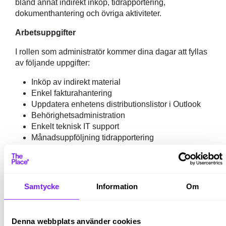
bland annat indirekt inköp, tidrapportering,
dokumenthantering och övriga aktiviteter.
Arbetsuppgifter
I rollen som administratör kommer dina dagar att fyllas
av följande uppgifter:
Inköp av indirekt material
Enkel fakturahantering
Uppdatera enhetens distributionslistor i Outlook
Behörighetsadministration
Enkelt teknisk IT support
Månadsuppföljning tidrapportering
Sammanställa diverse kunddokumentation
Fungera som aktivt stöd åt kollegor och hjälpa
dem i sitt arbete med administration,
kommunikation och samordning i samband med
Samtycke
Information
Om
projekt
Kvalifikationer
Denna webbplats använder cookies