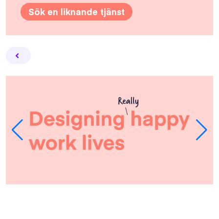
Sök en liknande tjänst
Facebook
Twitter
Email
Pin
L