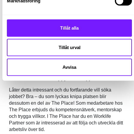
Marknadsföring
Stämmer det här in på dig? Då hoppas vi att du skickar
in din ansökan så snart som möjligt!
Arbetstid/Varaktighet
Tillåt alla
Konsultuppdrag via The Place de första 6 månaderna
efter det finns chans till förlängning.
Tillåt urval
Start
: 14 juli
Arbetstider
: Mån-Fre 8.00-17.00 med möjlighet till flex
Avvisa
Placering
: Solna
The Place – Where happy work happens
Låter detta intressant och du fortfarande vill söka
jobbet? Bra – du som lyckas knipa platsen blir
dessutom en del av The Place! Som medarbetare hos
The Place erbjuds du kompetensnätverk, mentorskap
och trygga villkor. I The Place har du en Worklife
Partner som är intresserad av att följa och utveckla ditt
arbetsliv över tid.