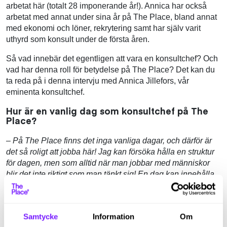
arbetat här (totalt 28 imponerande år!). Annica har också
arbetat med annat under sina år på The Place, bland annat
med ekonomi och löner, rekrytering samt har själv varit
uthyrd som konsult under de första åren.
Så vad innebär det egentligen att vara en konsultchef? Och
vad har denna roll för betydelse på The Place? Det kan du
ta reda på i denna intervju med Annica Jillefors, vår
eminenta konsultchef.
Hur är en vanlig dag som konsultchef på The
Place?
– På The Place finns det inga vanliga dagar, och därför är
det så roligt att jobba här! Jag kan försöka hålla en struktur
för dagen, men som alltid när man jobbar med människor
blir det inte riktigt som man tänkt sig! En dag kan innehålla
allt från interna möten, besök på kundföretag,
onboardingmöten med nya konsulter, anställningsmöten
och kanske lunch med en konsult.
Samtycke
Information
Om
Som konsultchef har du en viktig roll som både coach och