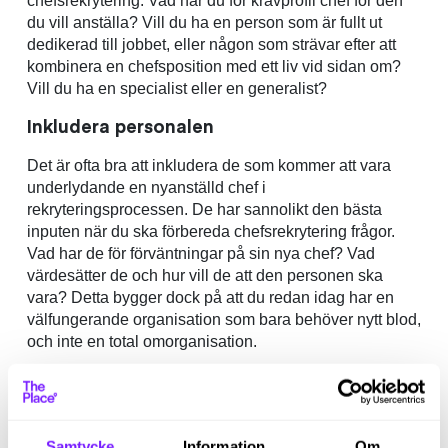
chefsrekrytering. Vad har du för kravprofil chef för den
du vill anställa? Vill du ha en person som är fullt ut
dedikerad till jobbet, eller någon som strävar efter att
kombinera en chefsposition med ett liv vid sidan om?
Vill du ha en specialist eller en generalist?
Inkludera personalen
Det är ofta bra att inkludera de som kommer att vara
underlydande en nyanställd chef i
rekryteringsprocessen. De har sannolikt den bästa
inputen när du ska förbereda chefsrekrytering frågor.
Vad har de för förväntningar på sin nya chef? Vad
värdesätter de och hur vill de att den personen ska
vara? Detta bygger dock på att du redan idag har en
välfungerande organisation som bara behöver nytt blod,
och inte en total omorganisation.
Läs också
Att tänka på vid chefsrekrytering.
Samtycke
Information
Om