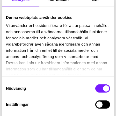
Denna webbplats använder cookies
Behöver du hjälp med
Vi använder enhetsidentifierare för att anpassa innehållet
rekryteringsprocessen?
och annonserna till användarna, tillhandahålla funktioner
Tveka inte på att höra av dig
för sociala medier och analysera vår trafik. Vi
till oss!
vidarebefordrar även sådana identifierare och annan
information från din enhet till de sociala medier och
annons- och analysföretag som vi samarbetar med.
Dessa kan i sin tur kombinera informationen med annan
information som du har tillhandahållit eller som de har
samlat in när du har använt deras tjänster.
Samtyckesval
Nödvändig
Inställningar