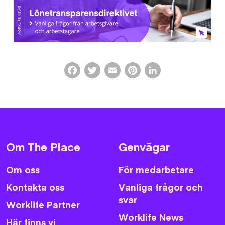
Facebook
Twitter
Email
Pinterest
LinkedIn
Om The Place
Genvägar
Om oss
För medarbetare
Kontakta oss
Vanliga frågor och
svar
Worklife Partner
Worklife News
Här finns vi