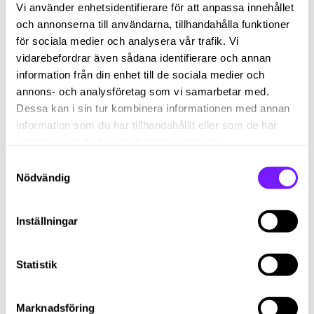
Vi använder enhetsidentifierare för att anpassa innehållet
Lönekartläggning,
och annonserna till användarna, tillhandahålla funktioner
rapporteringskrav och åtgärder
för sociala medier och analysera vår trafik. Vi
vidarebefordrar även sådana identifierare och annan
Företag med mer än 10 anställda måste genomföra
information från din enhet till de sociala medier och
årliga lönekartläggningar för att identifiera och
annons- och analysföretag som vi samarbetar med.
åtgärda osakliga löneskillnader mellan könen.
Dessa kan i sin tur kombinera informationen med annan
Företag med 100–249 medarbetare ska rapportera
information som du har tillhandahållit eller som de har
till Diskrimineringsombudsmannen (DO) var tredje
samlat in när du har använt deras tjänster.
år.
Samtyckesval
Företag med över 250 medarbetare ska årligen
Nödvändig
rapportera till DO.
Arbetsgivare måste ta fram en handlingsplan när
Inställningar
oförklarliga löneskillnader överstiger 5%, och
redovisa detta för arbetstagarrepresentanter.
Statistik
Direktiv om lönetransparens
Marknadsföring