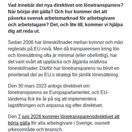
Vad innebär det nya direktivet om lönetransparens?
När börjar det gälla? Och hur kommer det att
påverka svensk arbetsmarknad för arbetsgivare
och arbetstagare? Det, och lite till, kommer vi hjälpa
dig att reda ut.
Sedan 2006 har löneskillnader mellan kvinnor och män
reglerats på EU-nivå. Men då transparensen kring lön
och lönesättning ofta är minimal (eller obefintlig), har
det varit svårt att upptäcka och åtgärda orättvisa
löneskillnader. Därför har lönetransparens nu blivit en
prioriterad del av EU:s strategi för jämlik lönesättning.
Den 30 mars 2023 antogs direktivet om
lönetransparens av Europaparlamentet, och EU-
länderna fick tre år på sig att implementera
lagstiftningen och anpassa sig efter direktivet.
Den
7 juni 2026 kommer lönetransparensdirektivet att
börja gälla
för alla arbetsgivare i Sverige, oavsett
yrkesområde och bransch.