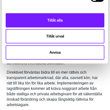
sammanfattning:
Det nya lönetransparensdirektivet, som börjar gälla för
arbetsgivare i juni 2026, markerar ett viktigt steg mot att
Tillåt alla
minska orättvisa löneskillnader mellan könen och
främja jämställdhet på arbetsmarknaden.
Genom att kräva att arbetsgivare offentliggör lönedata
Tillåt urval
och åtgärdar löneskillnader, ger direktivet både
arbetstagare och fackföreningar ett starkare verktyg för
att utmana diskriminerande lönestruktur. Det förbättrar
Avvisa
också insynen i lönefördelning och tvingar arbetsgivare
att motivera eventuella skillnader.
Direktivet förväntas bidra till en mer rättvis och
transparent arbetsmarknad, där alla, oavsett kön, har
rätt till lika lön för lika arbete. Implementeringen av
lagstiftningen kommer att kräva noggrant arbete från
både statliga och privata arbetsgivare för att säkerställa
önskad förändring och skapa långsiktig rättvisa för
arbetstagare.