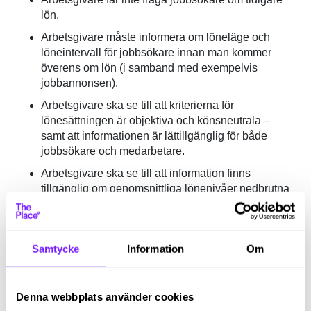
lön.
Arbetsgivare måste informera om löneläge och
löneintervall för jobbsökare innan man kommer
överens om lön (i samband med exempelvis
jobbannonsen).
Arbetsgivare ska se till att kriterierna för
lönesättningen är objektiva och könsneutrala –
samt att informationen är lättillgänglig för både
jobbsökare och medarbetare.
Arbetsgivare ska se till att information finns
tillgänglig om genomsnittliga lönenivåer nedbrutna
på kön för lika/likvärdiga jobb.
Vid rapportering om lönediskriminering är det nu
arbetsgivarens ansvar att bevisa motsatsen.
Samtycke
Information
Om
Bevisbördan överförs alltså från medarbetare till
arbetsgivare.
Denna webbplats använder cookies