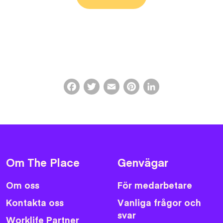
Facebook
Twitter
Email
Pinterest
LinkedIn
Om The Place
Genvägar
Om oss
För medarbetare
Kontakta oss
Vanliga frågor och
svar
Worklife Partner