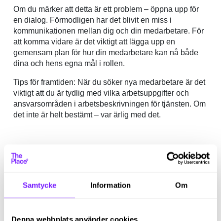
Om du märker att detta är ett problem – öppna upp för
en dialog. Förmodligen har det blivit en miss i
kommunikationen mellan dig och din medarbetare. För
att komma vidare är det viktigt att lägga upp en
gemensam plan för hur din medarbetare kan nå både
dina och hens egna mål i rollen.
Tips för framtiden: När du söker nya medarbetare är det
viktigt att du är tydlig med vilka arbetsuppgifter och
ansvarsområden i arbetsbeskrivningen för tjänsten. Om
det inte är helt bestämt – var ärlig med det.
3.
Missnöje med lön och förmåner
Att medarbetare är missnöjda med lön och/eller
förmåner är en vanlig anledning till att de slutar göra
Samtycke
Information
Om
mer än nödvändigt i sitt arbete.
Har du en ansträngd budget finns det inte alltid
Denna webbplats använder cookies
utrymme att erbjuda dina medarbetare högre löner.