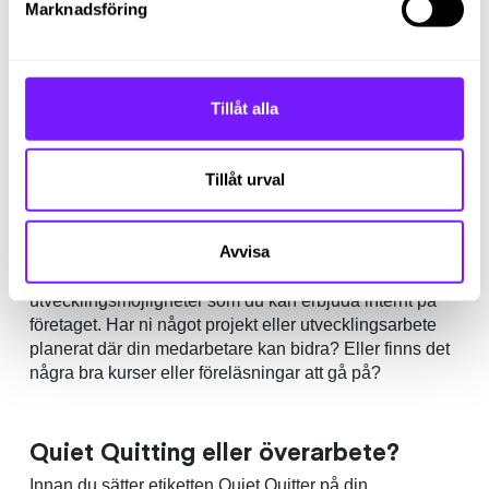
Marknadsföring
fikastund i veckan eller ett träningspass ni kan gå på
tillsammans?
Tillåt alla
5.
Otydliga utvecklingsmöjligheter
Känner man som anställd att man inte själv kan
Tillåt urval
påverka sin situation och inte utvecklas i sin roll kan det
vara en faktor till att man slutar engagera sig i sitt
arbete.
Avvisa
Det är därför viktigt att dina medarbetare vet vilka
utvecklingsmöjligheter som du kan erbjuda internt på
företaget. Har ni något projekt eller utvecklingsarbete
planerat där din medarbetare kan bidra? Eller finns det
några bra kurser eller föreläsningar att gå på?
Quiet Quitting eller överarbete?
Innan du sätter etiketten Quiet Quitter på din