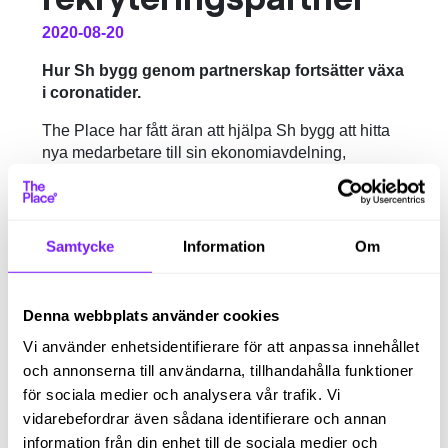
2020-08-20
Hur Sh bygg genom partnerskap fortsätter växa
i coronatider.
The Place har fått äran att hjälpa Sh bygg att hitta
nya medarbetare till sin ekonomiavdelning,
nämligen en ekonomiassistent. För oss är det alltid
lite extra roligt att få samarbeta med företag som
ligger i framkant – och det gör verkligen Sh bygg.
Sh bygg är ett av branschens äldsta
Samtycke
Information
Om
entreprenadföretag, och utför bygg-, sten- och
anläggningsarbeten. Men att vara ett av de äldre
företagen där ute gör de inte mindre nytänkande
Denna webbplats använder cookies
och moderna. De är till exempel Sveriges första
Vi använder enhetsidentifierare för att anpassa innehållet
byggbolag att menssäkra sina toaletter. Det ni!
och annonserna till användarna, tillhandahålla funktioner
Såhär säger Arnold Bergman på Sh bygg
för sociala medier och analysera vår trafik. Vi
om oss:
vidarebefordrar även sådana identifierare och annan
information från din enhet till de sociala medier och
”Covid-19 krisen är en stor utmaning även för oss