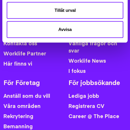
Tillåt urval
Om The Place
Genvägar
Avvisa
Om oss
För medarbetare
Kontakta oss
Vanliga frågor och
svar
Worklife Partner
Worklife News
Här finns vi
I fokus
För Företag
För jobbsökande
Anställ som du vill
Lediga jobb
Våra områden
Registrera CV
Rekrytering
Career @ The Place
Bemanning