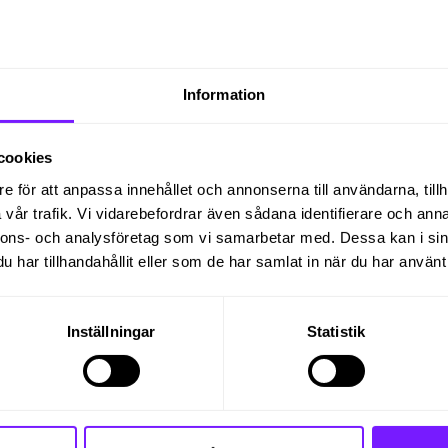
i Skärholmen, Stockholm. Du kommer att bli anställd
Information
cookies
örsreskontra, och utöver det kommer du även att få
e för att anpassa innehållet och annonserna till användarna, tillh
åsom posthantering och andra enklare administrativa
vår trafik. Vi vidarebefordrar även sådana identifierare och anna
erad i hanteringen av kundinbetalningar.
nnons- och analysföretag som vi samarbetar med. Dessa kan i sin
har tillhandahållit eller som de har samlat in när du har använt 
farenhet av leverantörsreskontra och som är intresser
odligen studerar du ekonomi just nu men har erfaren
eller så har du tagit examen och jobbat heltid i minst
Inställningar
Statistik
ge service, då du även kommer att få stötta i reception