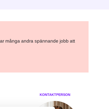
ce har många andra spännande jobb att
KONTAKTPERSON
ok
er
ail
Pinterest
LinkedIn