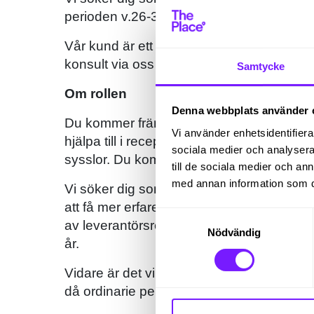
perioden v.26-31 i sommar!
Vår kund är ett teknikföretag med kontor 
konsult via oss på The Place.
Samtycke
Om rollen
Denna webbplats använder 
Du kommer främst att arbeta med leverant
Vi använder enhetsidentifierar
hjälpa till i receptionen med uppgifter s
sociala medier och analysera 
sysslor. Du kommer också att vara involv
till de sociala medier och a
med annan information som du 
Vi söker dig som tidigare har praktisk er
att få mer erfarenhet inom området. Förm
Samtyckesval
av leverantörsreskontra från deltidsjobb, 
Nödvändig
år.
Vidare är det viktigt att du trivs med att 
då ordinarie personal är på semester.