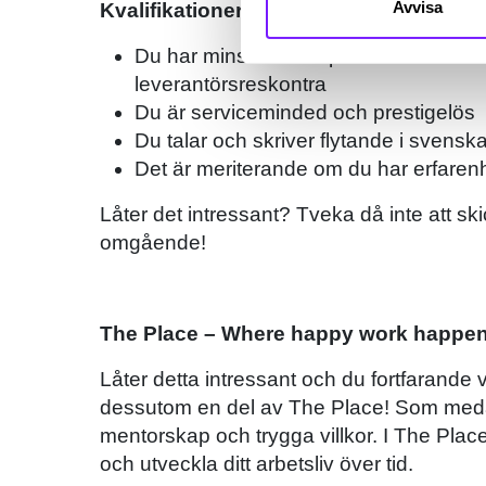
Avvisa
Kvalifikationer
Du har minst 1-2 års praktisk erfaren
leverantörsreskontra
Du är serviceminded och prestigelös
Du talar och skriver flytande i svens
Det är meriterande om du har erfare
Låter det intressant? Tveka då inte att ski
omgående!
The Place – Where happy work happe
Låter detta intressant och du fortfarande 
dessutom en del av The Place! Som meda
mentorskap och trygga villkor. I The Place
och utveckla ditt arbetsliv över tid.