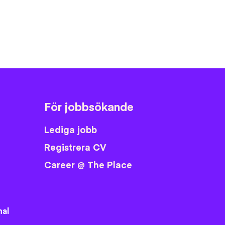
ok
er
ail
Pinterest
LinkedIn
För jobbsökande
Lediga jobb
Registrera CV
Career @ The Place
nal