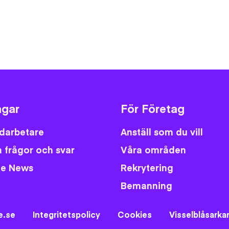
Facebo
Twitt
Em
gar
För Företag
darbetare
Anställ som du vill
 frågor och svar
Våra områden
fe News
Rekrytering
Bemanning
e.se
Integritetspolicy
Cookies
Visselblåsarka