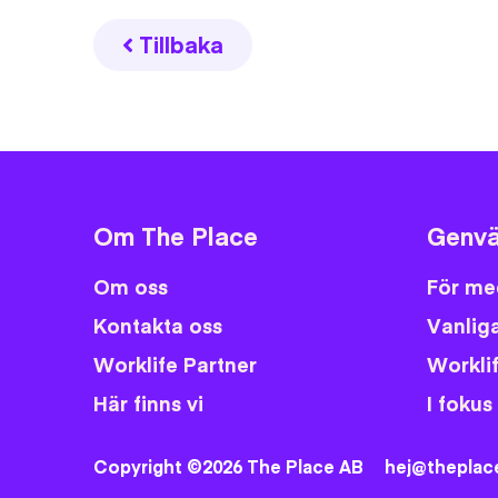
Tillbaka
Om The Place
Genvä
Om oss
För me
Kontakta oss
Vanliga
Worklife Partner
Workli
Här finns vi
I fokus
Copyright ©2026 The Place AB
hej@theplac