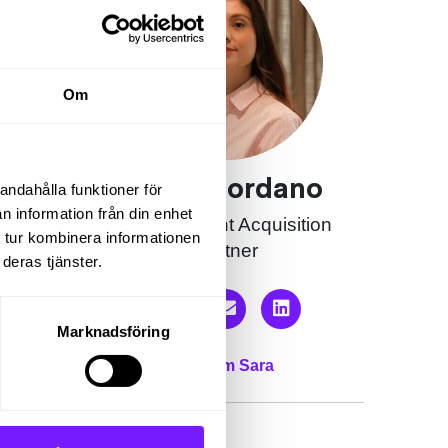
Om
Sara Giordano
andahålla funktioner för
n information från din enhet
Senior Talent Acquisition
 tur kombinera informationen
Partner
deras tjänster.
ad av
het
 något
Marknadsföring
Mer om Sara
en,