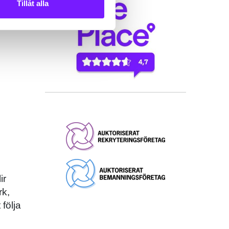
Tillåt alla
ir
rk,
följa