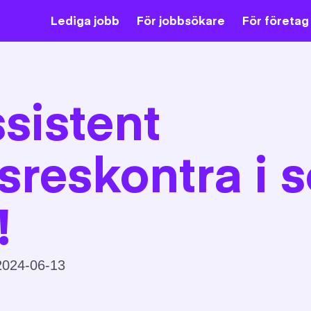
Lediga jobb
För jobbsökare
För företag
sistent
sreskontra i 
!
024-06-13