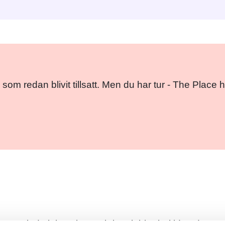
 som redan blivit tillsatt. Men du har tur - The Pla
Facebo
Twitt
Em
konomiadministration, och kan jobba heltid under