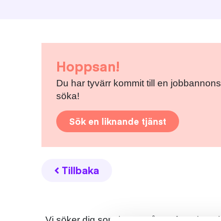
Hoppsan!
Du har tyvärr kommit till en jobbannons
söka!
Sök en liknande tjänst
Tillbaka
Vi söker dig som har 1-3 års erfarenhet e