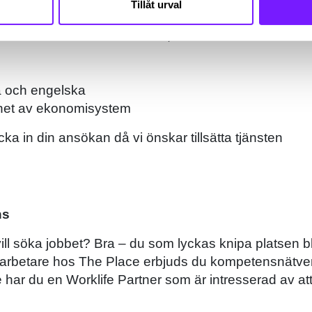
Tillåt urval
het av ekonomiadministration, särskilt kund- och
ka och engelska
nhet av ekonomisystem
cka in din ansökan då vi önskar tillsätta tjänsten
ns
vill söka jobbet? Bra – du som lyckas knipa platsen bl
rbetare hos The Place erbjuds du kompetensnätve
 har du en Worklife Partner som är intresserad av att 