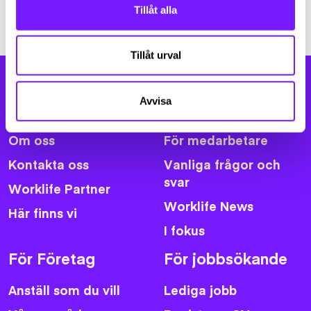
Tillåt alla
Tillåt urval
Avvisa
Om The Place
Genvägar
Om oss
För medarbetare
Kontakta oss
Vanliga frågor och
svar
Worklife Partner
Worklife News
Här finns vi
I fokus
För Företag
För jobbsökande
Anställ som du vill
Lediga jobb