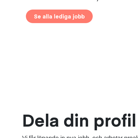
Se alla lediga jobb
Dela din profi
Vi får löpande in nya jobb, och arbetar proakt