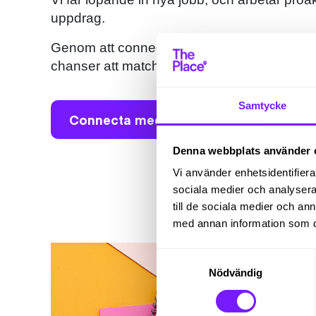
uppdrag.
Genom att connecta med oss blir du en del a
chanser att matchas med spännande jobb i 
Samtycke
Connecta med oss
Denna webbplats använder 
Vi använder enhetsidentifierar
sociala medier och analysera 
till de sociala medier och a
med annan information som du 
Samtyckesval
Nödvändig