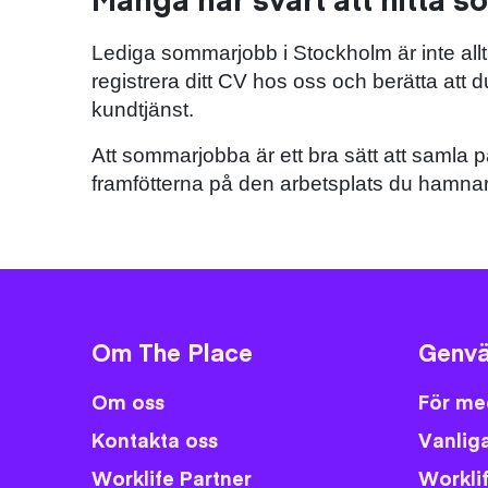
Lediga sommarjobb i Stockholm är inte alltid
registrera ditt CV hos oss och berätta att
kundtjänst.
Att sommarjobba är ett bra sätt att samla p
framfötterna på den arbetsplats du hamnar
Om The Place
Genvä
Om oss
För me
Kontakta oss
Vanliga
Worklife Partner
Workli