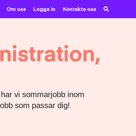
Om oss
Logga in
Kontakta oss
stration,
e har vi sommarjobb inom
 jobb som passar dig!