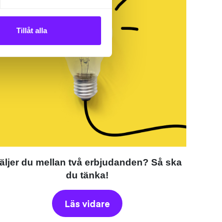
Tillåt alla
äljer du mellan två erbjudanden? Så ska
du tänka!
Läs vidare