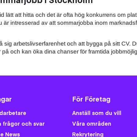
 lätt att hitta och det är ofta hög konkurrens om plat
 du är intresserad av att sommarjobba inom marknadsfö
å sig arbetslivserfarenhet och att bygga på sitt CV. D
 på och kan öka dina chanser för framtida jobbmöjlig
gar
För Företag
darbetare
Anställ som du vill
 frågor och svar
Våra områden
fe News
Rekrytering