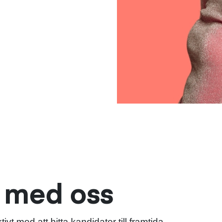
l med oss
ivt med att hitta kandidater till framtida