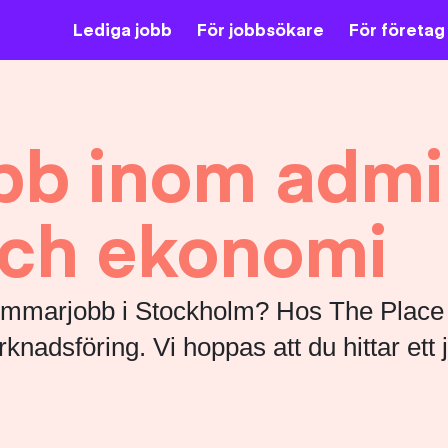
Lediga jobb
För jobbsökare
För företag
b inom admini
ch ekonomi
t sommarjobb i Stockholm? Hos The Plac
nadsföring. Vi hoppas att du hittar ett