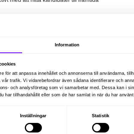
v vårt kandidatnätverk, vilket ökar dina
framtiden.
Information
cookies
e för att anpassa innehållet och annonserna till användarna, tillh
vår trafik. Vi vidarebefordrar även sådana identifierare och anna
nnons- och analysföretag som vi samarbetar med. Dessa kan i sin
har tillhandahållit eller som de har samlat in när du har använt 
Inställningar
Statistik
Så ökar du dina chanser att landa ditt
drömjobb