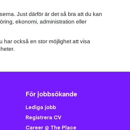
serna. Just därför är det så bra att du kan
ring, ekonomi, administration eller
u har också en stor möjlighet att visa
heter.
För jobbsökande
Lediga jobb
Registrera CV
Career @ The Place