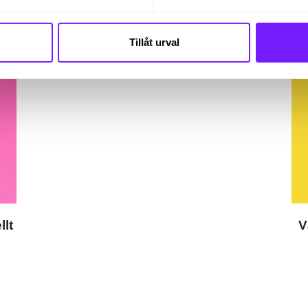
Läs vidare
Tillåt urval
llt
V