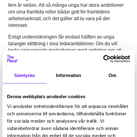
fem år sedan. Att så många unga har stora ambitioner
om sina framtida roller bådar gott för framtidens
arbetsmarknad, och det gäller att ta vara på det
intresset.
Enligt undersökningen får endast hälften av unga
talanger stöttning i sina ledarambitioner. Om du vill
locka engagerade medarbetare med ambition om att
någon dag vara chef – se till att uppmuntra detta från
start! Det kommer definitivt göra att du sticker ut som
arbetsgivare.
Samtycke
Information
Om
Summering: Våra tips till dig som vill stärka
ditt varumärke och locka ung kompetens!
Denna webbplats använder cookies
Vi använder enhetsidentifierare för att anpassa innehållet
Se över dina möjligheter att erbjuda dina
och annonserna till användarna, tillhandahålla funktioner
anställda flexibla arbetstider.
för sociala medier och analysera vår trafik. Vi
Sök kompetens i varierande åldrar för
vidarebefordrar även sådana identifierare och annan
information från din enhet till de sociala medier och
att få en härlig mix på arbetsplatsen.