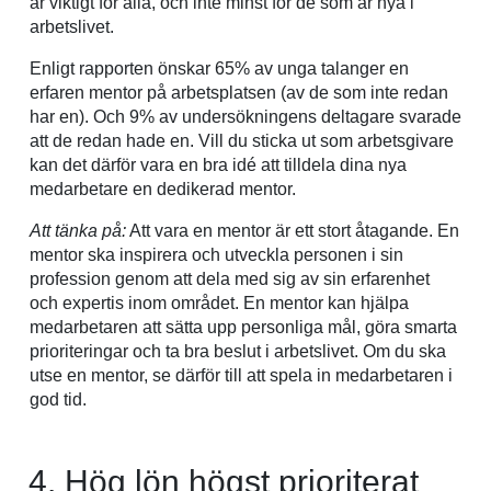
är viktigt för alla, och inte minst för de som är nya i
arbetslivet.
Enligt rapporten önskar 65% av unga talanger en
erfaren mentor på arbetsplatsen (av de som inte redan
har en). Och 9% av undersökningens deltagare svarade
att de redan hade en. Vill du sticka ut som arbetsgivare
kan det därför vara en bra idé att tilldela dina nya
medarbetare en dedikerad mentor.
Att tänka på:
Att vara en mentor är ett stort åtagande. En
mentor ska inspirera och utveckla personen i sin
profession genom att dela med sig av sin erfarenhet
och expertis inom området. En mentor kan hjälpa
medarbetaren att sätta upp personliga mål, göra smarta
prioriteringar och ta bra beslut i arbetslivet. Om du ska
utse en mentor, se därför till att spela in medarbetaren i
god tid.
Hög lön högst prioriterat