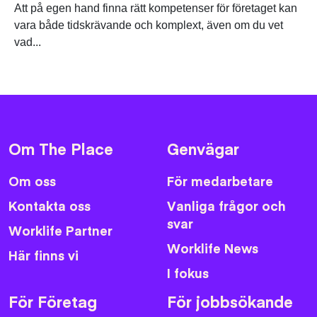
Att på egen hand finna rätt kompetenser för företaget kan
vara både tidskrävande och komplext, även om du vet
vad...
Om The Place
Genvägar
Om oss
För medarbetare
Kontakta oss
Vanliga frågor och
svar
Worklife Partner
Worklife News
Här finns vi
I fokus
För Företag
För jobbsökande