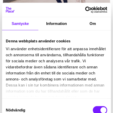
MATCHA RÄTT
Håll rekryteringsprocessen kort – och behåll
kandidaterna
Samtycke
Information
Om
Långa och utdragna rekryteringsprocesser gör att företag
tappar viktiga kandidater, speciellt under högkonjunktur.
Detta bör du som arbetsgivare tänka innan...
Denna webbplats använder cookies
Vi använder enhetsidentifierare för att anpassa innehållet
och annonserna till användarna, tillhandahålla funktioner
för sociala medier och analysera vår trafik. Vi
vidarebefordrar även sådana identifierare och annan
information från din enhet till de sociala medier och
annons- och analysföretag som vi samarbetar med.
Dessa kan i sin tur kombinera informationen med annan
information som du har tillhandahållit eller som de har
samlat in när du har använt deras tjänster.
Samtyckesval
MATCHA RÄTT
Nödvändig