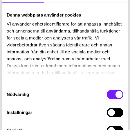
Denna webbplats använder cookies
Vi använder enhetsidentifierare för att anpassa innehållet
och annonserna till användarna, tillhandahålla funktioner
för sociala medier och analysera vår trafik. Vi
vidarebefordrar även sådana identifierare och annan
MATCHA RÄTT
information från din enhet till de sociala medier och
Viktigt att tänka på när du väljer rekryterare
annons- och analysföretag som vi samarbetar med.
Att välja rätt rekryterare kan vara avgörande för att hitta
Dessa kan i sin tur kombinera informationen med annan
den perfekta kandidaten för din organisation. Men det
information som du har tillhandahållit eller som de har
finns många...
samlat in när du har använt deras tjänster.
Samtyckesval
Nödvändig
Inställningar
MATCHA RÄTT
Så tar du referenser: fullständig guide och
tips på frågor att ställa